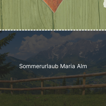
Au
A
L
A
W
Rec
Im Kreisv
Leicht
Sommerurlaub Maria Alm
W
L
W