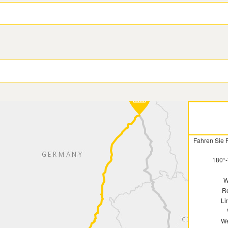
Fahren Sie R
180°-
W
Re
Li
We