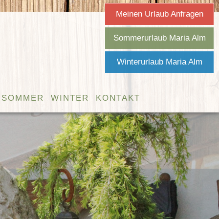
Meinen Urlaub Anfragen
Sommerurlaub Maria Alm
Winterurlaub Maria Alm
SOMMER
WINTER
KONTAKT