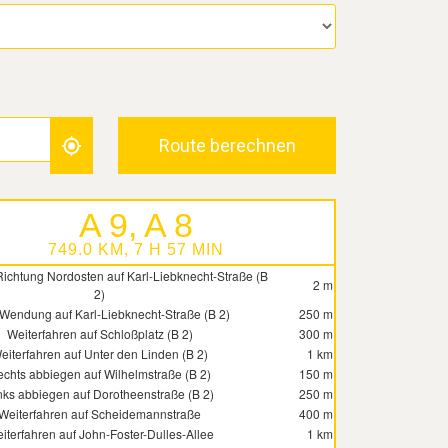
Route berechnen
A 9, A 8
749.0 KM, 7 H 57 MIN
ichtung Nordosten auf Karl-Liebknecht-Straße (B
2 m
2)
Wendung auf Karl-Liebknecht-Straße (B 2)
250 m
Weiterfahren auf Schloßplatz (B 2)
300 m
eiterfahren auf Unter den Linden (B 2)
1 km
chts abbiegen auf Wilhelmstraße (B 2)
150 m
nks abbiegen auf Dorotheenstraße (B 2)
250 m
Weiterfahren auf Scheidemannstraße
400 m
iterfahren auf John-Foster-Dulles-Allee
1 km