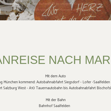
Ihr unvergesslicher Urlaub mit vielen
Glücksmomenten liegt uns sehr am Herzen!
ANREISE NACH MAR
Mit dem Auto
ng München kommend: Autobahnabfahrt Siegsdorf - Lofer -Saalfelden 
t Salzburg West - A10 Tauernautobahn bis Autobahnabfahrt Bischof
Mit der Bahn
Bahnhof Saalfelden